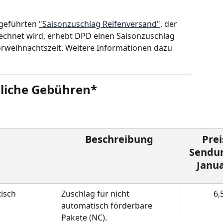
geführten 
"Saisonzuschlag Reifenversand"
, der 
rechnet wird, erhebt DPD einen Saisonzuschlag 
Vorweihnachtszeit. Weitere Informationen dazu 
zliche Gebühren*
Beschreibung
Prei
Sendun
Janua
isch 
Zuschlag für nicht 
6,
automatisch förderbare 
Pakete (NC). 