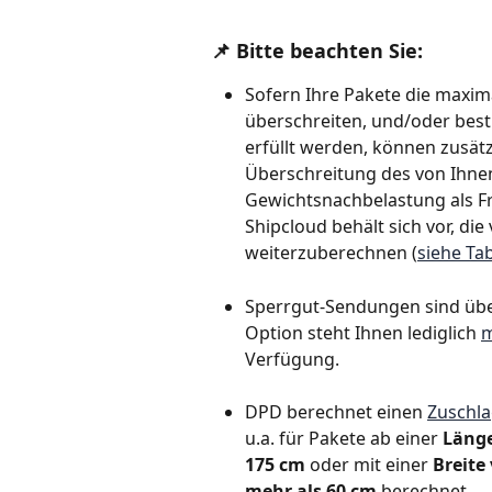
📌 Bitte beachten Sie:
Sofern Ihre Pakete die max
überschreiten, und/oder bes
erfüllt werden, können zusätzl
Überschreitung des von Ihn
Gewichtsnachbelastung als Fr
Shipcloud behält sich vor, di
weiterzuberechnen (
siehe Ta
Sperrgut-Sendungen sind über
Option steht Ihnen lediglich 
m
Verfügung. 
DPD berechnet einen 
Zuschla
u.a. für Pakete ab einer 
Länge
175 cm
 oder mit einer 
Breite
mehr als 60 cm
 berechnet. 