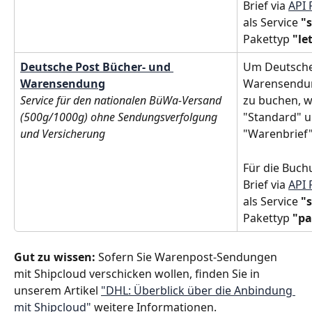
Brief via 
API 
als Service 
"
Pakettyp 
"le
Deutsche Post Bücher- und 
Um Deutsche
Warensendung
Warensendun
Service für den nationalen BüWa-Versand 
zu buchen, wä
(500g/1000g) ohne Sendungsverfolgung 
"Standard" u
und Versicherung
"Warenbrief"
Für die Buch
Brief via 
API 
als Service 
"
Pakettyp 
"pa
Gut zu wissen: 
Sofern Sie Warenpost-Sendungen 
mit Shipcloud verschicken wollen, finden Sie in 
unserem Artikel 
"DHL: Überblick über die Anbindung 
mit Shipcloud"
 weitere Informationen. 