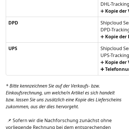
DHL-Trackin
➕ 
Kopie der
DPD
Shipcloud S
DPD-Tracki
➕ 
Kopie der
UPS
Shipcloud S
UPS-Trackin
➕ 
Kopie der
➕ Telefonn
* Bitte kennzeichnen Sie auf der Verkaufs- bzw. 
Einkaufsrechnung, um welche/n Artikel es sich handelt 
bzw. lassen Sie uns zusätzlich eine Kopie des Lieferscheins 
zukommen, aus der dies hervorgeht.
 📌 Sofern wir die Nachforschung zunächst ohne 
vorliegende Rechnung bei dem entsprechenden 