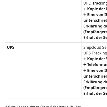
DPD Tracki
➕ 
Kopie der
➕ 
Eine von 
unterschrieb
Erklärung d
(Empfängere
Erhalt der 
UPS
Shipcloud S
UPS Trackin
➕ 
Kopie der
➕ Telefonn
➕ 
Eine von 
unterschrieb
Erklärung d
(Empfängere
Erhalt der 
* Bitte kennzeichnen Sie auf der Verkaufs- bzw. 