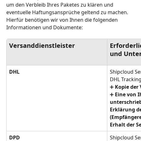
um den Verbleib Ihres Paketes zu klären und 
eventuelle Haftungsansprüche geltend zu machen. 
Hierfür benötigen wir von Ihnen die folgenden 
Informationen und Dokumente:
Versanddienstleister
Erforderl
und Unte
DHL
Shipcloud S
DHL Trackin
➕ 
Kopie der
➕ 
Eine von 
unterschrieb
Erklärung d
(Empfängere
Erhalt der 
DPD
Shipcloud S