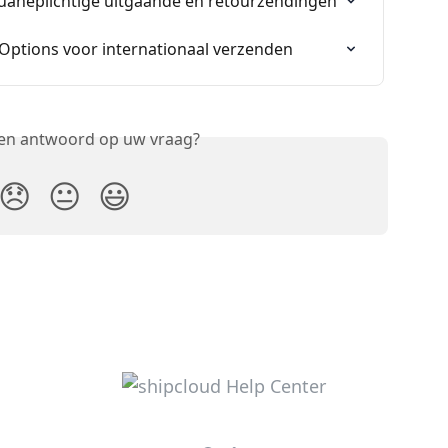
ouaneplichtige uitgaande en retourzendingen
 Options voor internationaal verzenden
een antwoord op uw vraag?
😞
😐
😃