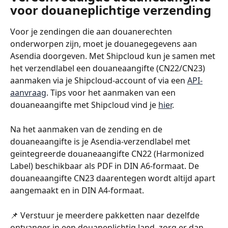
voor douaneplichtige verzending
Voor je zendingen die aan douanerechten 
onderworpen zijn, moet je douanegegevens aan 
Asendia doorgeven. Met Shipcloud kun je samen met 
het verzendlabel een douaneaangifte (CN22/CN23) 
aanmaken via je Shipcloud-account of via een 
API-
aanvraag
. Tips voor het aanmaken van een 
douaneaangifte met Shipcloud vind je 
hier
.
Na het aanmaken van de zending en de 
douaneaangifte is je Asendia-verzendlabel met 
geïntegreerde douaneaangifte CN22 (Harmonized 
Label) beschikbaar als PDF in DIN A6-formaat. De 
douaneaangifte CN23 daarentegen wordt altijd apart 
aangemaakt en in DIN A4-formaat.
📌 Verstuur je meerdere pakketten naar dezelfde 
ontvanger in een douaneplichtig land, zorg er dan 