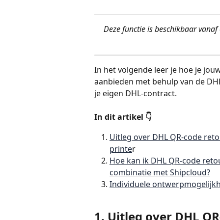
Deze functie is beschikbaar vanaf 
In het volgende leer je hoe je jo
aanbieden met behulp van de DHL
je eigen DHL-contract.
In dit artikel 👇
Uitleg over DHL QR-code ret
printe
r
Hoe kan ik DHL QR-code retou
combinatie met Shipcloud?
Individuele ontwerpmogelijkh
1. Uitleg over DHL Q