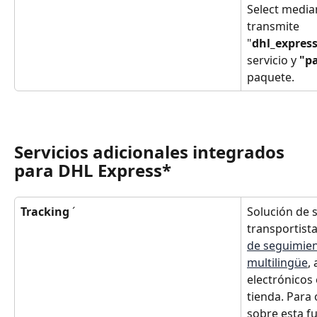
Select media
transmite 
"
dhl_expres
servicio y 
"pa
paquete.
Servicios adicionales integrados 
para DHL Express
*
Tracking 
´
Solución de 
transportista
de seguimient
multilingüe
,
electrónicos 
tienda. Para
sobre esta fu